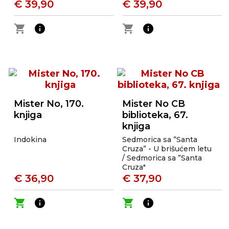
€ 39,90
€ 39,90
shopping_cart
info
shopping_cart
info
Mister No, 170.
Mister No CB
knjiga
biblioteka, 67.
knjiga
Indokina
Sedmorica sa ”Santa
Cruza” - U brišućem letu
/ Sedmorica sa ”Santa
Cruza"
€ 36,90
€ 37,90
shopping_cart
info
shopping_cart
info