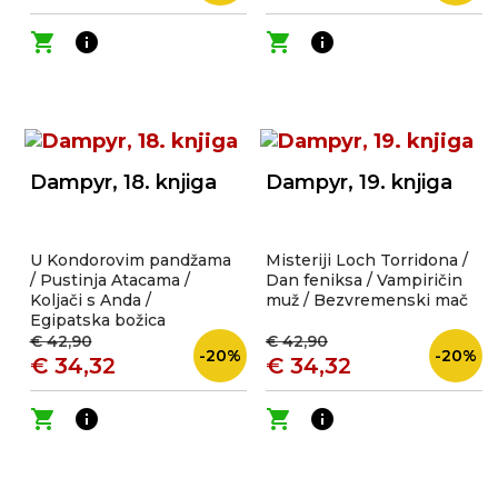
shopping_cart
info
shopping_cart
info
Dampyr, 18. knjiga
Dampyr, 19. knjiga
U Kondorovim pandžama
Misteriji Loch Torridona /
/ Pustinja Atacama /
Dan feniksa / Vampiričin
Koljači s Anda /
muž / Bezvremenski mač
Egipatska božica
€ 42,90
€ 42,90
-20%
-20%
€ 34,32
€ 34,32
shopping_cart
info
shopping_cart
info