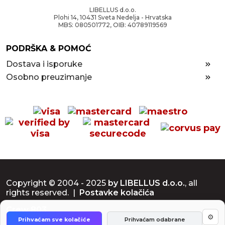
LIBELLUS d.o.o.
Plohi 14, 10431 Sveta Nedelja - Hrvatska
MBS: 080501772, OIB: 40789119569
PODRŠKA & POMOĆ
Dostava i isporuke
Osobno preuzimanje
Copyright © 2004 - 2025
by LIBELLUS d.o.o.
, all
rights reserved. |
Postavke kolačića
Crew 803
⚙
Prihvaćam sve kolačiće
Prihvaćam odabrane