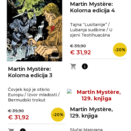
Martin Mystère:
Kolorna edicija 4
Tajna “Lusitanije” /
Lubanja sudbine / U
sjeni Teotihuacána
€ 39,90
-20%
€ 31,92
shopping_cart
info
Martin Mystère:
Kolorna edicija 3
Čovjek koji je otkrio
Europu / Izvor mladosti /
Bermudski trokut
Martin Mystère,
€ 39,90
-20%
129. knjiga
€ 31,92
Slučaj Majorana