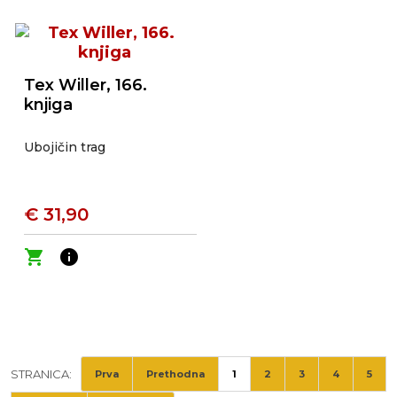
Tex Willer, 166.
knjiga
Ubojičin trag
€ 31,90
shopping_cart
info
STRANICA:
Prva
Prethodna
1
2
3
4
5