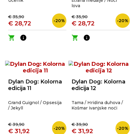
Učenik
strana medalje / Noći
lova
€ 35,90
€ 35,90
-20%
-20%
€ 28,72
€ 28,72
shopping_cart
info
shopping_cart
info
Dylan Dog: Kolorna
Dylan Dog: Kolorna
edicija 11
edicija 12
Grand Guignol / Opsesija
Tama / Hridina duhova /
/ Jekyll
Košmar ivanjske noći
€ 39,90
€ 39,90
-20%
-20%
€ 31,92
€ 31,92