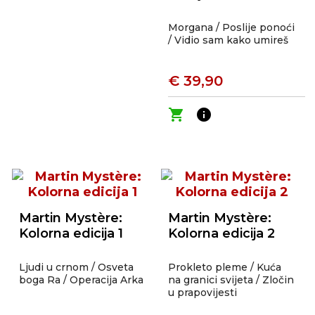
Morgana / Poslije ponoći
/ Vidio sam kako umireš
€ 39,90
shopping_cart
info
Martin Mystère:
Martin Mystère:
Kolorna edicija 1
Kolorna edicija 2
Ljudi u crnom / Osveta
Prokleto pleme / Kuća
boga Ra / Operacija Arka
na granici svijeta / Zločin
u prapovijesti