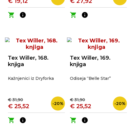
€ 19,12
€ 27,92
shopping_cart
info
shopping_cart
info
Tex Willer, 168.
Tex Willer, 169.
knjiga
knjiga
Kažnjenici iz Dryforka
Odiseja “Belle Star”
€ 31,90
€ 31,90
-20%
-20%
€ 25,52
€ 25,52
shopping_cart
info
shopping_cart
info