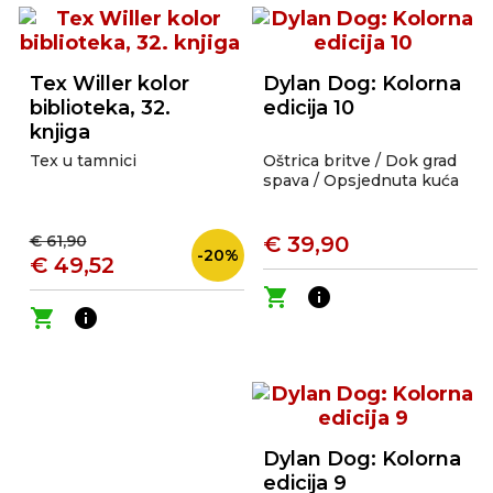
Tex Willer kolor
Dylan Dog: Kolorna
biblioteka, 32.
edicija 10
knjiga
Tex u tamnici
Oštrica britve / Dok grad
spava / Opsjednuta kuća
€ 61,90
€ 39,90
-20%
€ 49,52
shopping_cart
info
shopping_cart
info
Dylan Dog: Kolorna
edicija 9