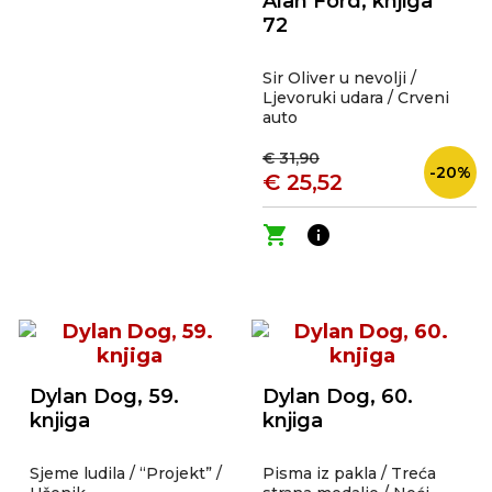
Alan Ford, knjiga
72
Sir Oliver u nevolji /
Ljevoruki udara / Crveni
auto
€ 31,90
-20%
€ 25,52
shopping_cart
info
Dylan Dog, 59.
Dylan Dog, 60.
knjiga
knjiga
Sjeme ludila / “Projekt” /
Pisma iz pakla / Treća