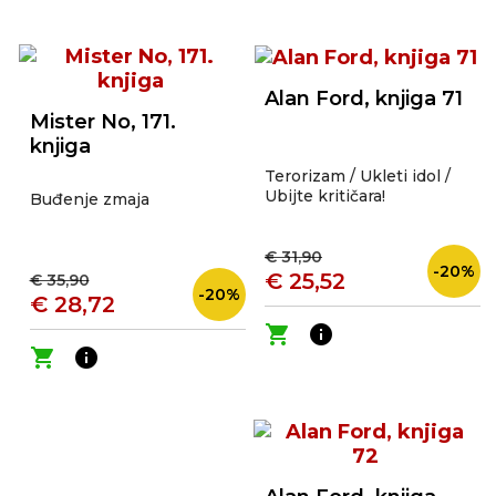
Alan Ford, knjiga 71
Mister No, 171.
knjiga
Terorizam / Ukleti idol /
Ubijte kritičara!
Buđenje zmaja
€ 31,90
-20%
€ 25,52
€ 35,90
-20%
€ 28,72
shopping_cart
info
shopping_cart
info