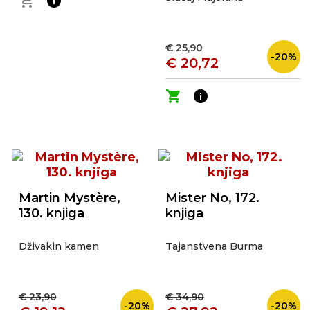
shopping_cart
info
€ 25,90
-20%
€ 20,72
shopping_cart
info
Martin Mystère,
Mister No, 172.
130. knjiga
knjiga
Dživakin kamen
Tajanstvena Burma
€ 23,90
€ 34,90
-20%
-20%