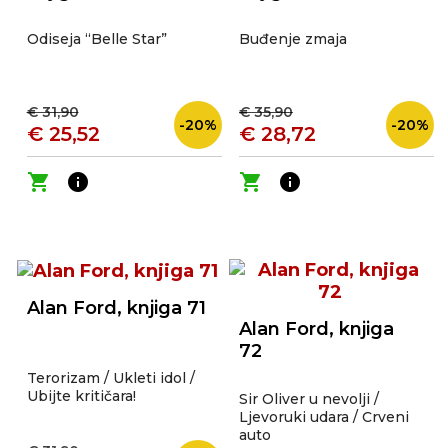
Odiseja “Belle Star”
Buđenje zmaja
€ 31,90
€ 35,90
-20%
-20%
€ 25,52
€ 28,72
shopping_cart
info
shopping_cart
info
Alan Ford, knjiga 71
Alan Ford, knjiga
72
Terorizam / Ukleti idol /
Ubijte kritičara!
Sir Oliver u nevolji /
Ljevoruki udara / Crveni
auto