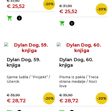
€ 31,90
-20%
€ 25,52
€ 31,90
-20%
€ 25,52
shopping_cart
info
shopping_cart
info
Dylan Dog, 59.
Dylan Dog, 60.
knjiga
knjiga
Sjeme ludila / “Projekt” /
Pisma iz pakla / Treća
Učenik
strana medalje / Noći
lova
€ 35,90
€ 35,90
-20%
-20%
€ 28,72
€ 28,72