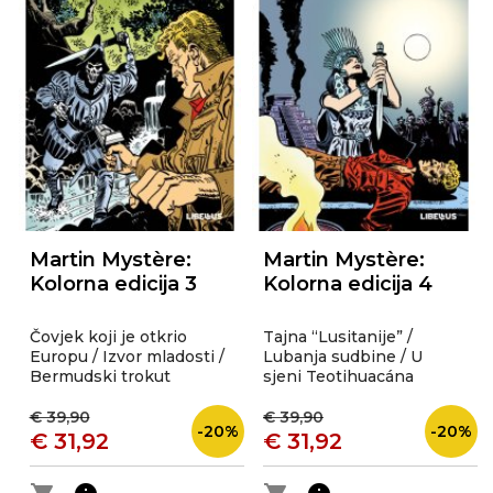
Martin Mystère:
Martin Mystère:
Kolorna edicija 3
Kolorna edicija 4
Čovjek koji je otkrio
Tajna “Lusitanije” /
Europu / Izvor mladosti /
Lubanja sudbine / U
Bermudski trokut
sjeni Teotihuacána
€ 39,90
€ 39,90
-20%
-20%
€ 31,92
€ 31,92