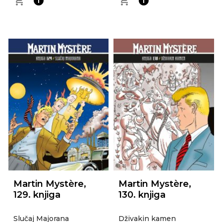
shopping_cart
info
shopping_cart
info
Martin Mystère,
Martin Mystère,
129. knjiga
130. knjiga
Slučaj Majorana
Dživakin kamen