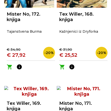
Mister No, 172.
Tex Willer, 168.
knjiga
knjiga
Tajanstvena Burma
Kažnjenici iz Dryforka
€ 34,90
€ 31,90
-20%
-20%
€ 27,92
€ 25,52
shopping_cart
info
shopping_cart
info
Tex Willer, 169.
Mister No, 171.
knjiga
knjiga