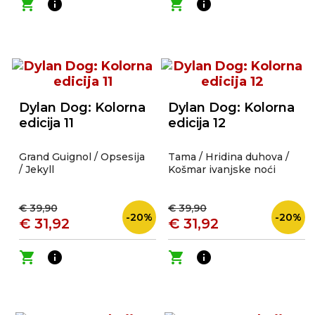
shopping_cart
info
shopping_cart
info
Dylan Dog: Kolorna
Dylan Dog: Kolorna
edicija 11
edicija 12
Grand Guignol / Opsesija
Tama / Hridina duhova /
/ Jekyll
Košmar ivanjske noći
€ 39,90
€ 39,90
-20%
-20%
€ 31,92
€ 31,92
shopping_cart
info
shopping_cart
info