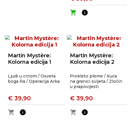
shopping_cart
info
Martin Mystère:
Martin Mystère:
Kolorna edicija 1
Kolorna edicija 2
Ljudi u crnom / Osveta
Prokleto pleme / Kuća
boga Ra / Operacija Arka
na granici svijeta / Zločin
u prapovijesti
€ 39,90
€ 39,90
shopping_cart
info
shopping_cart
info