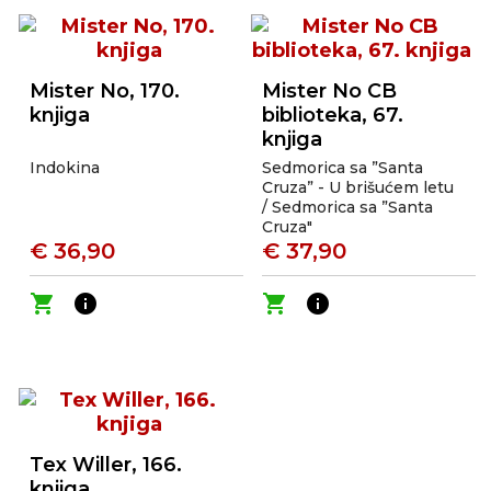
Mister No, 170.
Mister No CB
knjiga
biblioteka, 67.
knjiga
Indokina
Sedmorica sa ”Santa
Cruza” - U brišućem letu
/ Sedmorica sa ”Santa
Cruza"
€ 36,90
€ 37,90
shopping_cart
info
shopping_cart
info
Tex Willer, 166.
knjiga