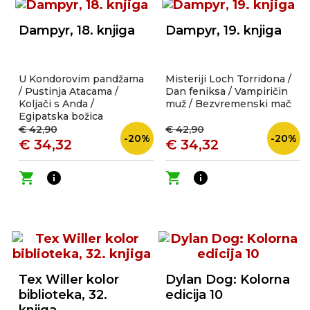
Dampyr, 18. knjiga
Dampyr, 19. knjiga
U Kondorovim pandžama
Misteriji Loch Torridona /
/ Pustinja Atacama /
Dan feniksa / Vampiričin
Koljači s Anda /
muž / Bezvremenski mač
Egipatska božica
€ 42,90
€ 42,90
-20%
-20%
€ 34,32
€ 34,32
shopping_cart
info
shopping_cart
info
Tex Willer kolor
Dylan Dog: Kolorna
biblioteka, 32.
edicija 10