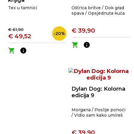
knjiga
Tex u tamnici
Oštrica britve / Dok grad
spava / Opsjednuta kuća
€ 61,90
€ 39,90
-20%
€ 49,52
shopping_cart
info
shopping_cart
info
Dylan Dog: Kolorna
edicija 9
Morgana / Poslije ponoći
/ Vidio sam kako umireš
€ 39,90