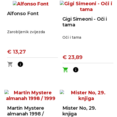
Alfonso Font
Gigi Simeoni - Oči i
tama
Zarobljenik zvijezda
Oči i tama
€ 13,27
€ 23,89
shopping_cart
info
shopping_cart
info
Martin Mystere
Mister No, 29.
almanah 1998 /
knjiga