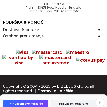
LIBELLUS d.o.o.
Plohi 14, 10431 Sveta Nedelja - Hrvatska
MBS: 080501772, OIB: 40789119569
PODRŠKA & POMOĆ
Dostava i isporuke
Osobno preuzimanje
Copyright © 2004 - 2025
by LIBELLUS d.o.o.
, all
rights reserved. |
Postavke kolačića
Crew 803
⚙
Prihvaćam sve kolačiće
Prihvaćam odabrane