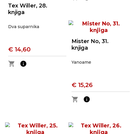
Tex Willer, 28.
knjiga
Dva suparnika
Mister No, 31.
knjiga
€ 14,60
Yanoame
shopping_cart
info
€ 15,26
shopping_cart
info