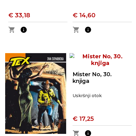
€ 33,18
€ 14,60
shopping_cart
info
shopping_cart
info
Mister No, 30.
knjiga
Uskršnji otok
€ 17,25
shopping_cart
info