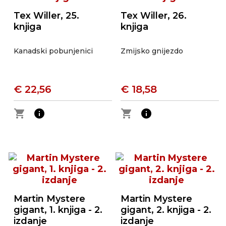
Tex Willer, 25.
Tex Willer, 26.
knjiga
knjiga
Kanadski pobunjenici
Zmijsko gnijezdo
€ 22,56
€ 18,58
shopping_cart
info
shopping_cart
info
Martin Mystere
Martin Mystere
gigant, 1. knjiga - 2.
gigant, 2. knjiga - 2.
izdanje
izdanje