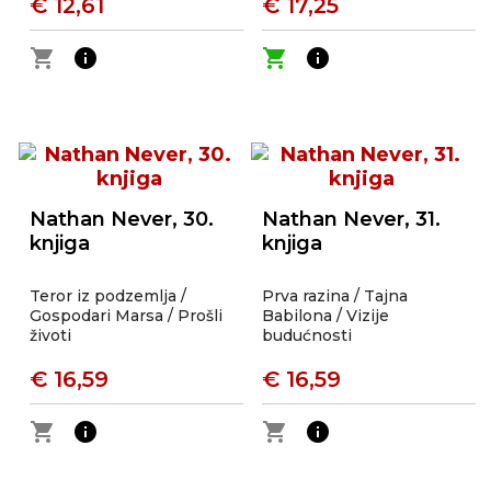
€ 12,61
€ 17,25
shopping_cart
info
shopping_cart
info
Nathan Never, 30.
Nathan Never, 31.
knjiga
knjiga
Teror iz podzemlja /
Prva razina / Tajna
Gospodari Marsa / Prošli
Babilona / Vizije
životi
budućnosti
€ 16,59
€ 16,59
shopping_cart
info
shopping_cart
info