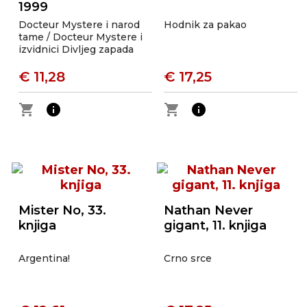
1999
Docteur Mystere i narod
Hodnik za pakao
tame / Docteur Mystere i
izvidnici Divljeg zapada
€ 11,28
€ 17,25
shopping_cart
info
shopping_cart
info
Mister No, 33.
Nathan Never
knjiga
gigant, 11. knjiga
Argentina!
Crno srce