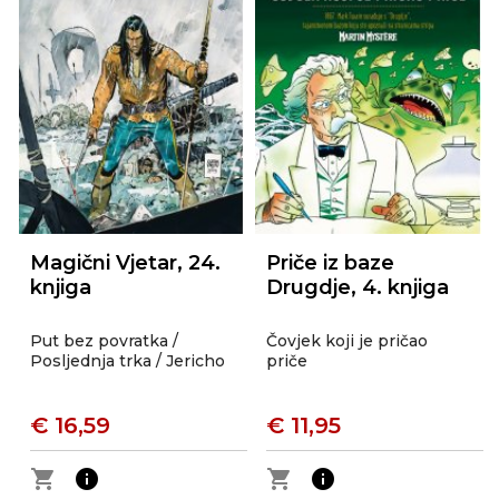
Magični Vjetar, 24.
Priče iz baze
knjiga
Drugdje, 4. knjiga
Put bez povratka /
Čovjek koji je pričao
Posljednja trka / Jericho
priče
€ 16,59
€ 11,95
shopping_cart
info
shopping_cart
info