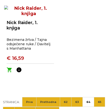
Nick Raider, 1.
knjiga
Bezimena žrtva / Tajna
odsječene ruke / Davitelj
s Manhattana
€ 16,59
shopping_cart
info
STRANICA:
Prva
Prethodna
62
63
64
65