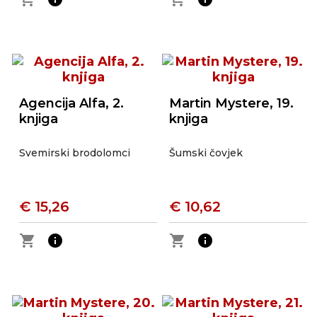
Agencija Alfa, 2.
Martin Mystere, 19.
knjiga
knjiga
Svemirski brodolomci
Šumski čovjek
€ 15,26
€ 10,62
shopping_cart
info
shopping_cart
info