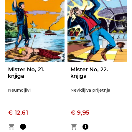
Mister No, 21.
Mister No, 22.
knjiga
knjiga
Neumoljivi
Nevidljiva prijetnja
€ 12,61
€ 9,95
shopping_cart
info
shopping_cart
info