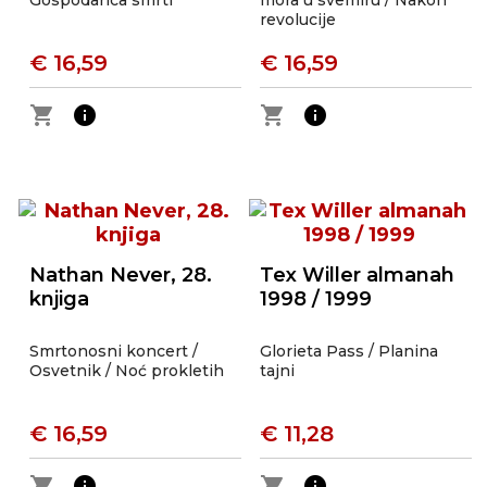
Gospodarica smrti
mora u svemiru / Nakon
revolucije
€ 16,59
€ 16,59
shopping_cart
info
shopping_cart
info
Nathan Never, 28.
Tex Willer almanah
knjiga
1998 / 1999
Smrtonosni koncert /
Glorieta Pass / Planina
Osvetnik / Noć prokletih
tajni
€ 16,59
€ 11,28
shopping_cart
info
shopping_cart
info