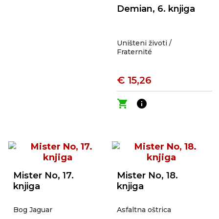
Demian, 6. knjiga
Uništeni životi /
Fraternité
€ 15,26
shopping_cart
info
Mister No, 17.
Mister No, 18.
knjiga
knjiga
Bog Jaguar
Asfaltna oštrica