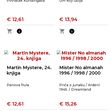
Povratak Kundingasa
Um koji ubija
€ 12,61
€ 13,94
shopping_cart
info
shopping_cart
info
Martin Mystere, 24.
Mister No almanah
knjiga
1996 / 1998 / 2000
Panova frula
Priča o junaku / Ardeni
1945. / Dreamland
€ 12,61
€ 15,26