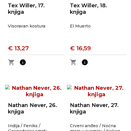
Tex Willer, 17.
Tex Willer, 18.
knjiga
knjiga
Visoravan kostura
El Muerto
€ 13,27
€ 16,59
shopping_cart
info
shopping_cart
info
Nathan Never, 26.
Nathan Never, 27.
knjiga
knjiga
Indija / Feniks /
Crveni anđeo / Noćna