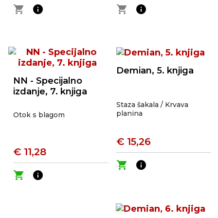
shopping_cart
info
shopping_cart
info
Demian, 5. knjiga
NN - Specijalno
izdanje, 7. knjiga
Staza šakala / Krvava
planina
Otok s blagom
€ 15,26
€ 11,28
shopping_cart
info
shopping_cart
info