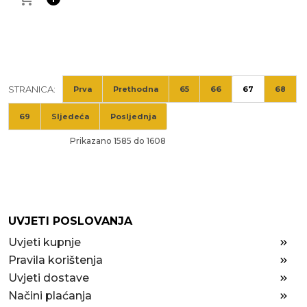
STRANICA:
Prva
Prethodna
65
66
67
68
69
Sljedeća
Posljednja
Prikazano 1585 do 1608
UVJETI POSLOVANJA
Uvjeti kupnje
Pravila korištenja
Uvjeti dostave
Načini plaćanja