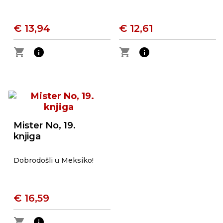
€ 13,94
€ 12,61
shopping_cart
info
shopping_cart
info
Mister No, 19.
knjiga
Dobrodošli u Meksiko!
€ 16,59
shopping_cart
info